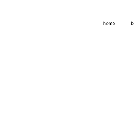
home
b