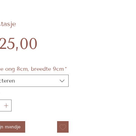
tasje
Prijs
25,00
e ong 8cm, breedte 9cm
*
cteren
*
jn mandje