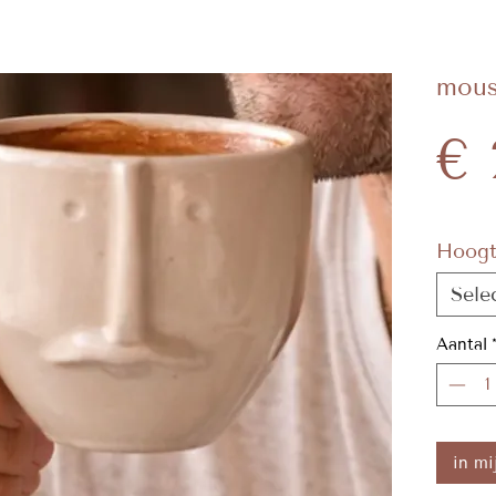
mous
€ 
Hoogt
Sele
Aantal
in mi