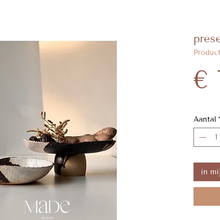
pres
Produc
€ 
Aantal
in mi