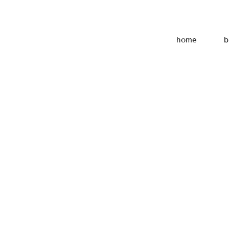
home
b