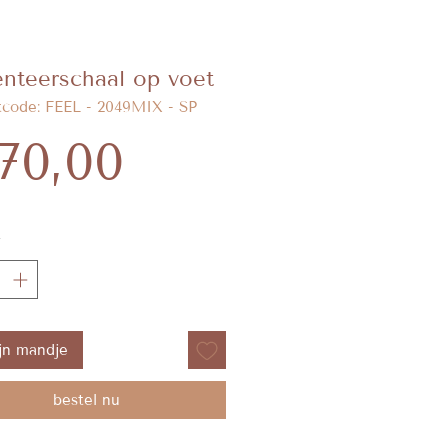
enteerschaal op voet
tcode: FEEL - 2049MIX - SP
Prijs
70,00
*
jn mandje
bestel nu